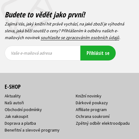
Budete to vědět jako první!
Zajímá Vás, jaký knižní hit právě vychází, na jaké zboží je výhodná
sleva, jaká běží soutěž o ceny? Přihlášením k odběru našich e-
mailových novinek
souhlasíte se zpracováním osobních údajů
.
Vaše e-
Vaše e-
Přihlásit se
mailová
mailová
Vaše e-mailová adresa
adresa
adresa
E-SHOP
Aktuality
Knižní novinky
Naši autoři
Dárkové poukazy
Obchodní podmínky
Affiliate program
Jak nakoupit
Ochrana soukromí
Doprava a platba
Zpětný odběr elektroodpadu
Benefitní a slevové programy