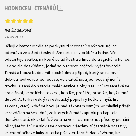
HODNOCENÍ ČTENÁŘŮ
Iva Šindelková
24.05.2025
Děkuji Albatros Media za poskytnutí recenzního výtisku. Děj se
odehrává ve středočeských Smoleticích v průběhu týdne. Vše
odstartuje svatba, na které se události zvrhnou do tragického konce.
Jak se ale dozvídáme, jedná se o teprve začátek. Vyšetřovatelé
Tomáš a Honza budou mít dlouhé dny a případ, který se na první
dobrou jevil velice jednoduše, ve skutečnosti jednoduchý není ani
trochu. A sahá do historie malé vesnice a obyvatel v ní. Rozehrává se
hra o život, je potřeba rozkrýt, kdo lže, proč lže, proč lže, když nemá
důvod. Autorka rozkrývá realistický popis hry kočky s myší, hry
zákona, který, když se hodí, je nad zákonem samým. Kriminální příběh
je rozdělen na šest dnů, ve kterých čtenář kapitolu po kapitole
dostává obrázek vztahů, života na vesnici, mimo ni, způsoby jednání
při vyšetřování. Ke slovu se dostanou všechny zúčastněné postavy,
jejichž příběhové linky autorka píše v er-formě. Nad závěrem, ke