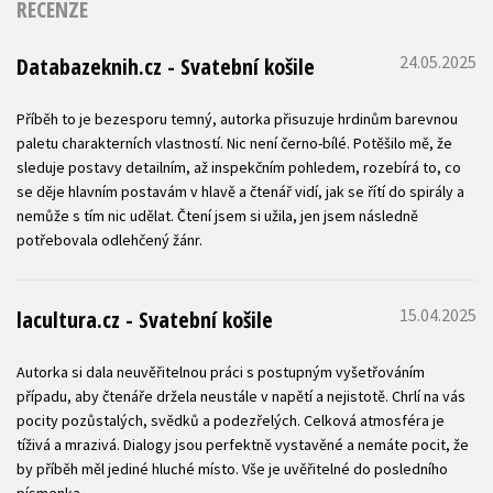
RECENZE
24.05.2025
Databazeknih.cz - Svatební košile
Příběh to je bezesporu temný, autorka přisuzuje hrdinům barevnou
paletu charakterních vlastností. Nic není černo-bílé. Potěšilo mě, že
sleduje postavy detailním, až inspekčním pohledem, rozebírá to, co
se děje hlavním postavám v hlavě a čtenář vidí, jak se řítí do spirály a
nemůže s tím nic udělat. Čtení jsem si užila, jen jsem následně
potřebovala odlehčený žánr.
15.04.2025
lacultura.cz - Svatební košile
Autorka si dala neuvěřitelnou práci s postupným vyšetřováním
případu, aby čtenáře držela neustále v napětí a nejistotě. Chrlí na vás
pocity pozůstalých, svědků a podezřelých. Celková atmosféra je
tíživá a mrazivá. Dialogy jsou perfektně vystavěné a nemáte pocit, že
by příběh měl jediné hluché místo. Vše je uvěřitelné do posledního
písmenka.