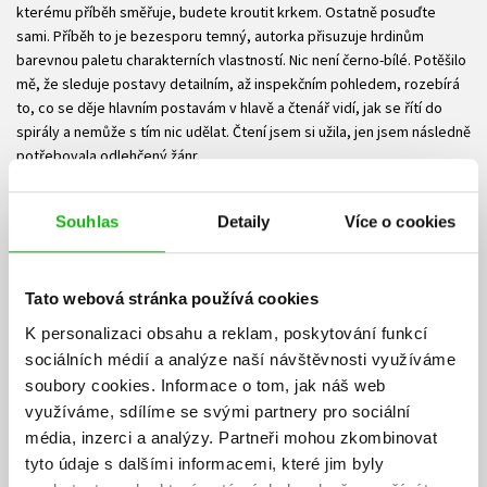
kterému příběh směřuje, budete kroutit krkem. Ostatně posuďte
sami. Příběh to je bezesporu temný, autorka přisuzuje hrdinům
barevnou paletu charakterních vlastností. Nic není černo-bílé. Potěšilo
mě, že sleduje postavy detailním, až inspekčním pohledem, rozebírá
to, co se děje hlavním postavám v hlavě a čtenář vidí, jak se řítí do
spirály a nemůže s tím nic udělat. Čtení jsem si užila, jen jsem následně
potřebovala odlehčený žánr.
Souhlas
Detaily
Více o cookies
Eva Francová
13.04.2025
Tato webová stránka používá cookies
Svatba je většinou veselá záležitost. Bohužel ne ta, kterou navštívíte
K personalizaci obsahu a reklam, poskytování funkcí
na začátku této knihy. Když se během ohňostroje ztratí nevěsta,
přichází na scénu kriminalisté, aby odhalili, co se stalo. Vypadá to
sociálních médií a analýze naší návštěvnosti využíváme
jednoduše a jednoznačně, ale to ještě netuší, že tu vlastně všichni lžou.
soubory cookies.
Informace o tom, jak náš web
Toto je moje první setkání s autorkou. Její předchozí knihy v sérii –
využíváme, sdílíme se svými partnery pro sociální
Klekánice, Vodník a Dceřina kletba – jsem nečetla. Ale nevadí, knihy se
média, inzerci a analýzy.
Partneři mohou zkombinovat
dají číst i samostatně. Jsou tu stejní vyšetřovatelé, které poznáváme
tyto údaje s dalšími informacemi, které jim byly
v jednotlivých dílech, ale případ je vždy samostatný. Moc mě na sérii