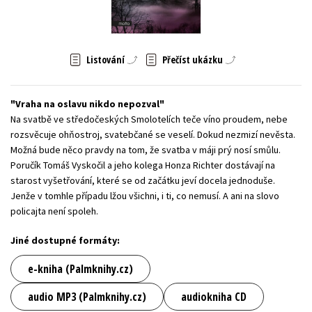
Young adult (SK)
Zahraniční literatura
Zdraví a životní styl
Všechny tituly
Listování
Přečíst ukázku
Vraha na oslavu nikdo nepozval
Na svatbě ve středočeských Smolotelích teče víno proudem, nebe
rozsvěcuje ohňostroj, svatebčané se veselí. Dokud nezmizí nevěsta.
Možná bude něco pravdy na tom, že svatba v máji prý nosí smůlu.
Poručík Tomáš Vyskočil a jeho kolega Honza Richter dostávají na
starost vyšetřování, které se od začátku jeví docela jednoduše.
Jenže v tomhle případu lžou všichni, i ti, co nemusí. A ani na slovo
policajta není spoleh.
Jiné dostupné formáty:
e-kniha (Palmknihy.cz)
audio MP3 (Palmknihy.cz)
audiokniha CD