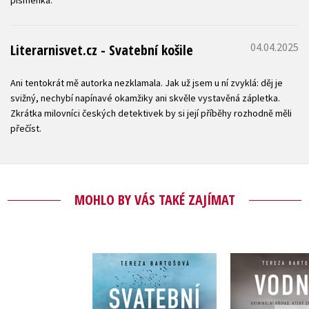
04.04.2025
Literarnisvet.cz - Svatební košile
Ani tentokrát mě autorka nezklamala. Jak už jsem u ní zvyklá: děj je
svižný, nechybí napínavé okamžiky ani skvěle vystavěná zápletka.
Zkrátka milovníci českých detektivek by si její příběhy rozhodně měli
přečíst.
MOHLO BY VÁS TAKÉ ZAJÍMAT
Svatební košile
Vodník (aud
(audiokniha)
Tereza Bar
Tereza Bartošová