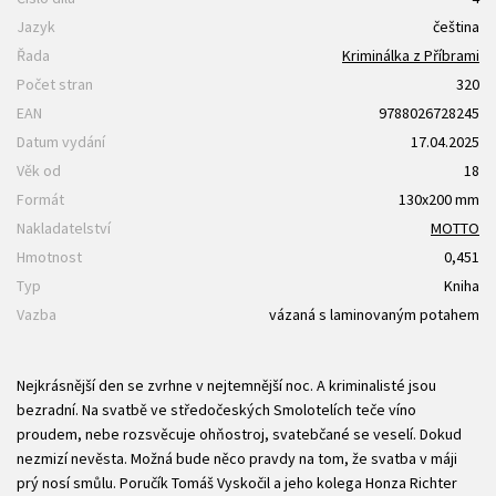
Jazyk
čeština
Řada
Kriminálka z Příbrami
Počet stran
320
EAN
9788026728245
Datum vydání
17.04.2025
Věk od
18
Formát
130x200 mm
Nakladatelství
MOTTO
Hmotnost
0,451
Typ
Kniha
Vazba
vázaná s laminovaným potahem
Nejkrásnější den se zvrhne v nejtemnější noc. A kriminalisté jsou
bezradní. Na svatbě ve středočeských Smolotelích teče víno
proudem, nebe rozsvěcuje ohňostroj, svatebčané se veselí. Dokud
nezmizí nevěsta. Možná bude něco pravdy na tom, že svatba v máji
prý nosí smůlu. Poručík Tomáš Vyskočil a jeho kolega Honza Richter