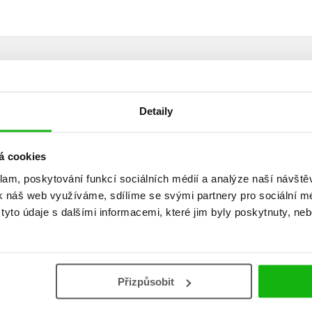
Detaily
á cookies
klam, poskytování funkcí sociálních médií a analýze naší návšt
k náš web využíváme, sdílíme se svými partnery pro sociální méd
yto údaje s dalšími informacemi, které jim byly poskytnuty, neb
Vaše hodnocení
Uživatelskou recenzi mohou vkládat pouze registrovaní uživat
Přizpůsobit