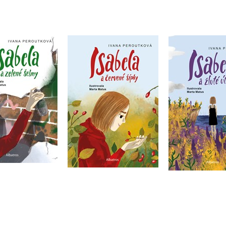
Isabela a červené
a a zelené šelmy
Isabela a žl
šípky
ana Peroutková
Ivana Per
Ivana Peroutková
Do košíku
Do košík
Do košíku
39 Kč
215 Kč
299 Kč
2
239 Kč
299 Kč