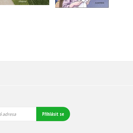
239 Kč
299 Kč
Přihlásit se
á adresa