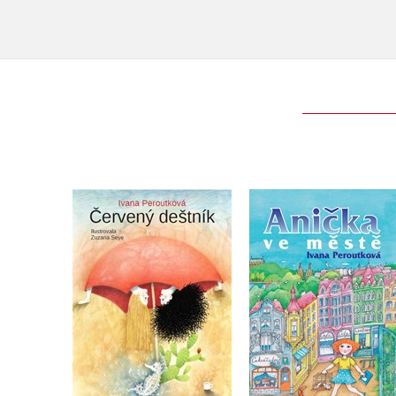
Červený deštník
Anička ve městě
Ivana Peroutková
Ivana Peroutková
Do košíku
Do košíku
215 Kč
269 Kč