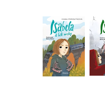
Isabela a bílé mraky
Isabel
Ivana Peroutková
Iv
Do košíku
239 Kč
2
299 Kč