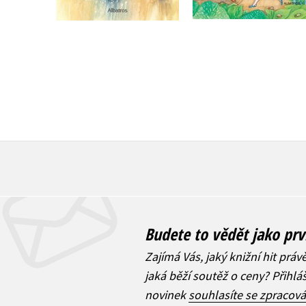
279 Kč
349 Kč
Budete to vědět jako prv
Zajímá Vás, jaký knižní hit práv
jaká běží soutěž o ceny? Přihl
novinek
souhlasíte se zpracov