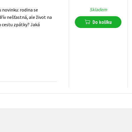
Skladem
u novinku: rodina se
řív nešťastná, ale život na
Do košíku
m cestu zpátky? Jaká
239
Kč
s DPH