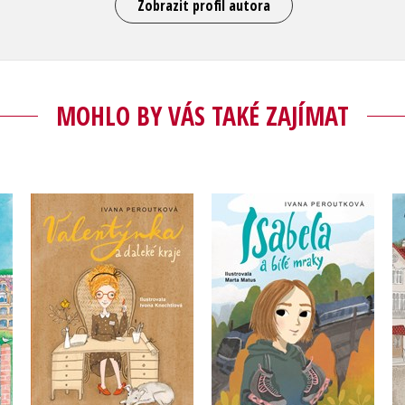
Zobrazit profil autora
MOHLO BY VÁS TAKÉ ZAJÍMAT
Valentýnka a daleké
Isabela a bílé mraky
kraje
Ivana Peroutková
Ivana Peroutková
Do košíku
Do košíku
239 Kč
299 Kč