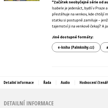
Začátek neobyčejné série od au
Auto - moto
Isabele je jedenáct, bydlí v Praze
Jazyky
Beletrie pro děti
přestěhuje na venkov, kde chtějí m
Kalendáře
statku si postupně zamiluje – jenž
Beletrie pro dospělé
tajemství ji na venkově čekají? A 
Kariéra a osobní rozvoj
Byznys a ekonomie
Komiks
Jiné dostupné formáty:
e-kniha (Palmknihy.cz)
V
Detailní informace
Řada
Audio
Hodnocení čtenář
DETAILNÍ INFORMACE