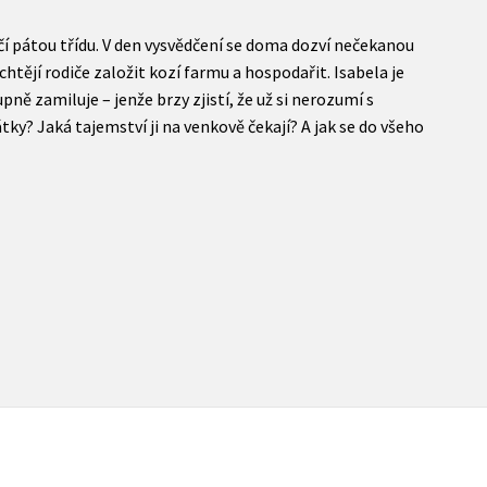
nčí pátou třídu. V den vysvědčení se doma dozví nečekanou
chtějí rodiče založit kozí farmu a hospodařit. Isabela je
upně zamiluje – jenže brzy zjistí, že už si nerozumí s
y? Jaká tajemství ji na venkově čekají? A jak se do všeho