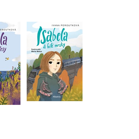
uté útesy
Isabela a bílé mraky
outková
Ivana Peroutková
u
Do košíku
215 Kč
69 Kč
269 Kč