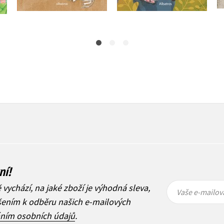
239 Kč
299 Kč
ní!
Vaše e-
Vaše e-
ě vychází, na jaké zboží je výhodná sleva,
mailová
mailová
Vaše e-mailov
adresa
adresa
ášením k odběru našich e-mailových
áním osobních údajů
.