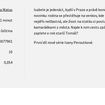
a Matus
Isabele je jedenáct, bydlí v Praze a právě ko
novinku: rodina se přestěhuje na venkov, kde 
31 minut
nejdřív nešťastná, ale život na statku si post
kamarádkami z města. Najde k nim cestu zpátk
čeština
zaplete o rok starší Tomáš?
0077901
První díl nové série Ivany Peroutkové.
10
0,054