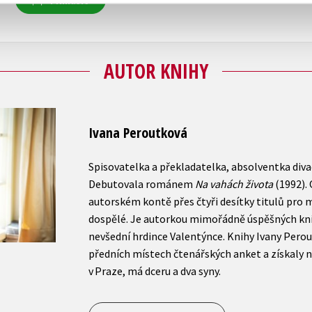
Přihlásit
AUTOR KNIHY
Ivana Peroutková
Spisovatelka a překladatelka, absolventka divad
Debutovala románem
Na vahách života
(1992).
autorském kontě přes čtyři desítky titulů pro 
dospělé. Je autorkou mimořádně úspěšných knižn
nevšední hrdince Valentýnce. Knihy Ivany Perou
předních místech čtenářských anket a získaly ně
v Praze, má dceru a dva syny.