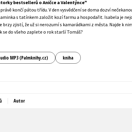
torky bestsellerů o Aničce a Valentýnce
Populárně - naučná pro dospělé
 a právě končí pátou třídu. V den vysvědčení se doma dozví nečekano
Young adult (SK)
Populárně - naučné pro děti
aminka s tatínkem založit kozí farmu a hospodařit. Isabela je nejd
Zahraniční literatura
e brzy zjistí, že už si nerozumí s kamarádkami z města. Najde k ni
Předškoláci
jak se do všeho zaplete o rok starší Tomáš?
Zdraví a životní styl
Příroda a zahrada
audio MP3 (Palmknihy.cz)
kniha
šechny tituly
ů
Autor