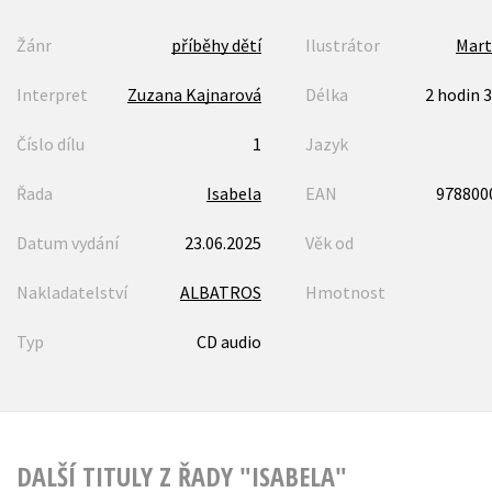
Žánr
příběhy dětí
Ilustrátor
Mart
Interpret
Zuzana Kajnarová
Délka
2 hodin 
Číslo dílu
1
Jazyk
Řada
Isabela
EAN
978800
Datum vydání
23.06.2025
Věk od
Nakladatelství
ALBATROS
Hmotnost
Typ
CD audio
DALŠÍ TITULY Z ŘADY "ISABELA"