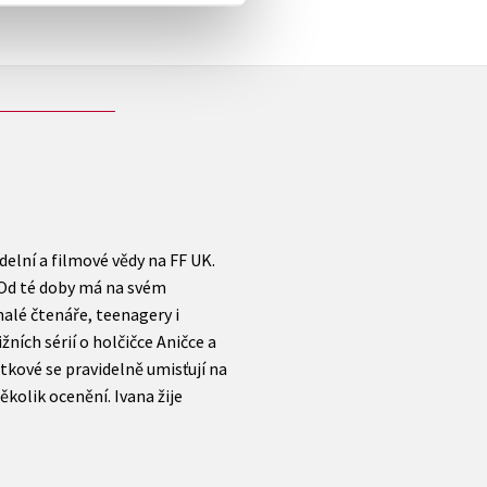
elní a filmové vědy na FF UK.
 Od té doby má na svém
malé čtenáře, teenagery i
ích sérií o holčičce Aničce a
tkové se pravidelně umisťují na
kolik ocenění. Ivana žije