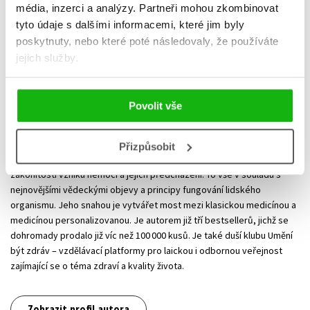
média, inzerci a analýzy.
Partneři mohou zkombinovat
tyto údaje s dalšími informacemi, které jim byly
poskytnuty, nebo které poté následovaly, že používáte
jejich služby.
Povolit vše
Jan Vojáček
Jan Vojáček je vystudovaný lékař, jehož životním i pracovním posláním
Přizpůsobit
se stalo hledání cest ke zdraví. Je průvodcem lidí na cestě k poznání
zákonitostí vzniku nemocí a jejich předcházení. To vše v souladu s
nejnovějšími vědeckými objevy a principy fungování lidského
organismu. Jeho snahou je vytvářet most mezi klasickou medicínou a
medicínou personalizovanou. Je autorem již tří bestsellerů, jichž se
dohromady prodalo již víc než 100 000 kusů. Je také duší klubu Umění
být zdráv – vzdělávací platformy pro laickou i odbornou veřejnost
zajímající se o téma zdraví a kvality života.
Zobrazit profil autora