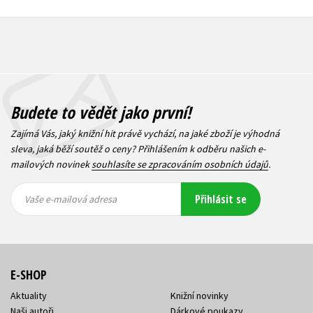
Budete to vědět jako první!
Zajímá Vás, jaký knižní hit právě vychází, na jaké zboží je výhodná
sleva, jaká běží soutěž o ceny? Přihlášením k odběru našich e-
mailových novinek
souhlasíte se zpracováním osobních údajů
.
Vaše e-
Vaše e-
Přihlásit se
mailová
mailová
Vaše e-mailová adresa
adresa
adresa
E-SHOP
Aktuality
Knižní novinky
Naši autoři
Dárkové poukazy