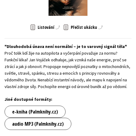
Young adult (SK)
Zahraniční literatura
Zdraví a životní styl
Všechny tituly
Listování
Přečíst ukázku
Dlouhodobá únava není normální – je to varovný signál těla
Proč tolik lidí žije na autopilota a vyčerpání považuje za normu?
Funkční lékař Jan Vojáček odhaluje, jak vzniká naše energie, proč se
ztrácí a jak ji obnovit. Propojuje nejnovější poznatky o mitochondriích,
světle, stravě, spánku, stresu a emocích s principy rovnováhy a
vědomého života. Nenabízí instantní návody, ale mapu k napojení na
vlastní zdroje síly. Pochopíte energii od úrovně buněk až po vědomí.
Jiné dostupné formáty:
e-kniha (Palmknihy.cz)
audio MP3 (Palmknihy.cz)