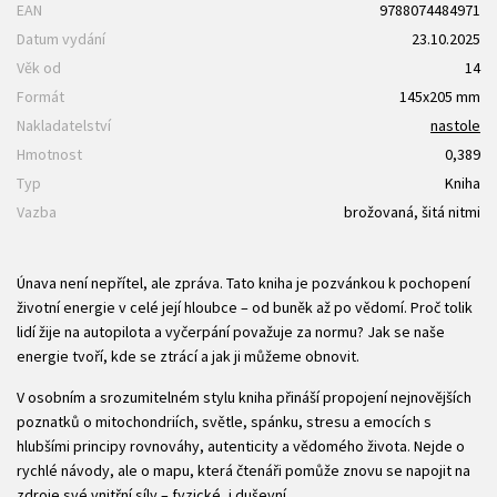
EAN
9788074484971
Datum vydání
23.10.2025
Věk od
14
Formát
145x205 mm
Nakladatelství
nastole
Hmotnost
0,389
Typ
Kniha
Vazba
brožovaná, šitá nitmi
Únava není nepřítel, ale zpráva. Tato kniha je pozvánkou k pochopení
životní energie v celé její hloubce – od buněk až po vědomí. Proč tolik
lidí žije na autopilota a vyčerpání považuje za normu? Jak se naše
energie tvoří, kde se ztrácí a jak ji můžeme obnovit.
V osobním a srozumitelném stylu kniha přináší propojení nejnovějších
poznatků o mitochondriích, světle, spánku, stresu a emocích s
hlubšími principy rovnováhy, autenticity a vědomého života. Nejde o
rychlé návody, ale o mapu, která čtenáři pomůže znovu se napojit na
zdroje své vnitřní síly – fyzické, i duševní.