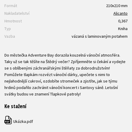
Formát
210x210 mm
Nakladatelství
Alicanto
Hmotnost
0,367
Typ
Kniha
Vazba
vázaná s laminovaným potahem
Do městečka Adventure Bay dorazila kouzelná vánoční atmosféra.
Taky už se tak těšíte na Štědrý večer? Zpříjemněte si čekání a vydejte
se s oblíbenými záchranářskými štěňaty za dobrodružstvím!
Pomůžete tlapkám rozvézt vánoční dárky, upečete s nimi to
nejlahodnější cukroví, ozdobíte stromeček a zjistíte, jak se týmu
hrdinů podařilo zachránit vánoční koncert i Santovy sáně. Letošní
svátky budou ve znamení Tlapkové patroly!
Ke stažení
Ukázka.pdf
PDF