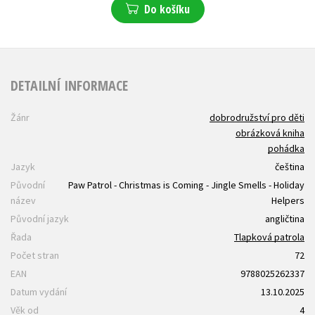
Do košíku
DETAILNÍ INFORMACE
Žánr
dobrodružství pro děti
obrázková kniha
pohádka
Jazyk
čeština
Původní
Paw Patrol - Christmas is Coming - Jingle Smells - Holiday
název
Helpers
Původní jazyk
angličtina
Řada
Tlapková patrola
Počet stran
72
EAN
9788025262337
Datum vydání
13.10.2025
Věk od
4