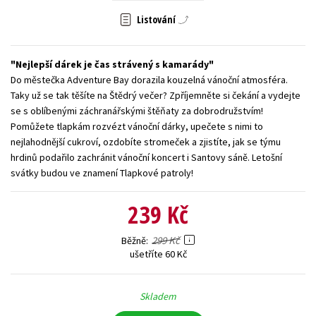
Listování
Young adult (SK)
Zahraniční literatura
Zdraví a životní styl
Všechny tituly
Nejlepší dárek je čas strávený s kamarády
Do městečka Adventure Bay dorazila kouzelná vánoční atmosféra.
Taky už se tak těšíte na Štědrý večer? Zpříjemněte si čekání a vydejte
se s oblíbenými záchranářskými štěňaty za dobrodružstvím!
Pomůžete tlapkám rozvézt vánoční dárky, upečete s nimi to
nejlahodnější cukroví, ozdobíte stromeček a zjistíte, jak se týmu
hrdinů podařilo zachránit vánoční koncert i Santovy sáně. Letošní
svátky budou ve znamení Tlapkové patroly!
239 Kč
299 Kč
Běžně
ušetříte 60 Kč
Skladem