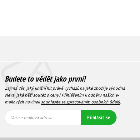
Budete to vědět jako první!
Zajímá Vás, jaký knižní hit právě vychází, na jaké zboží je výhodná
sleva, jaká běží soutěž o ceny? Přihlášením k odběru našich e-
mailových novinek
souhlasíte se zpracováním osobních údajů
.
Vaše e-
Vaše e-
Přihlásit se
mailová
mailová
Vaše e-mailová adresa
adresa
adresa