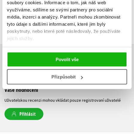
soubory cookies.
Informace o tom, jak náš web
využíváme, sdílíme se svými partnery pro sociální
média, inzerci a analýzy.
Partneři mohou zkombinovat
tyto údaje s dalšími informacemi, které jim byly
poskytnuty, nebo které poté následovaly, že používáte
jejich služby.
HODNOCENÍ ČTENÁŘŮ
Povolit vše
V současné době nejsou vytvořena žádná uživatelská hodnocení.
Přizpůsobit
Vaše hodnocení
Uživatelskou recenzi mohou vkládat pouze registrovaní uživatelé
Přihlásit