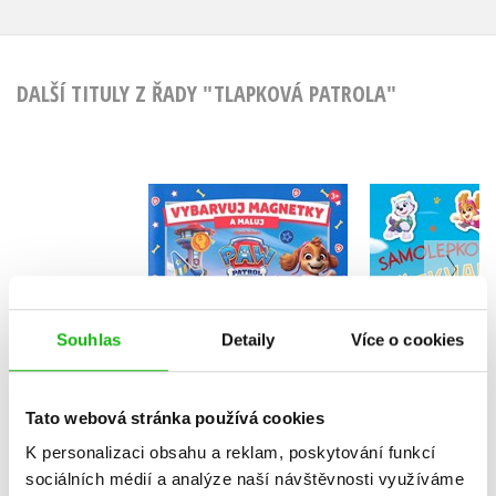
DALŠÍ TITULY Z ŘADY "TLAPKOVÁ PATROLA"
Tlapková p
Tlapková patrola -
Samole
Vybarvuj magnetky
překva
Kolektiv
Kolekt
Souhlas
Detaily
Více o cookies
Tato webová stránka používá cookies
Do košíku
Do košík
K personalizaci obsahu a reklam, poskytování funkcí
183 Kč
229 Kč
199 Kč
2
sociálních médií a analýze naší návštěvnosti využíváme