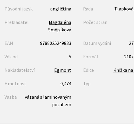
Původní jazyk
angličtina
Řada
Tlapková
Překladatel
Magdaléna
Počet stran
Smějsíková
EAN
9788025249833
Datum vydání
27
Věk od
5
Formát
210
Nakladatelství
Egmont
Edice
Knížka na 
Hmotnost
0,474
Typ
Vazba
vázaná s laminovaným
potahem