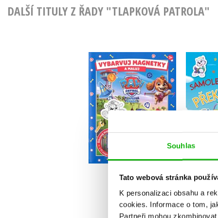
DALŠÍ TITULY Z ŘADY "TLAPKOVÁ PATROLA"
Tlap
Tlapková patrola -
S
Vybarvuj magnetky
Kolektiv
Souhlas
Do košíku
183 Kč
229 Kč
1
Tato webová stránka použív
K personalizaci obsahu a re
cookies.
Informace o tom, ja
Partneři mohou zkombinovat t