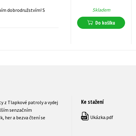
Skladem
čním dobrodružstvím! S
Do košíku
239
Kč
s DPH
Ke stažení
y z Tlapkové patroly a vydej
alším senzačním
Ukázka.pdf
, her a bezva čtení se
PDF