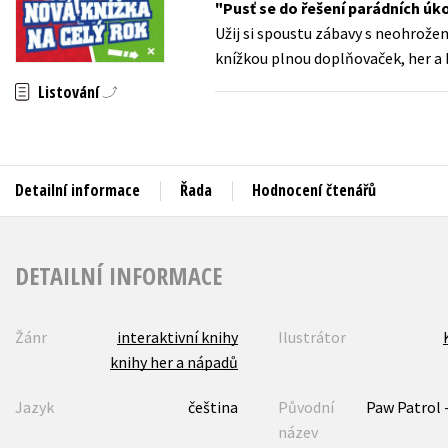
Pusť se do řešení parádních úko
Auto - moto
Užij si spoustu zábavy s neohrože
Jazyky
Beletrie pro děti
knížkou plnou doplňovaček, her a b
Kalendáře
Beletrie pro dospělé
Listování
Kariéra a osobní rozvoj
Byznys a ekonomie
Komiks
Detailní informace
Řada
Hodnocení čtenářů
V
DETAILNÍ INFORMACE
Žánr
interaktivní knihy
Ilustrátor
knihy her a nápadů
Jazyk
čeština
Původní
Paw Patrol 
název