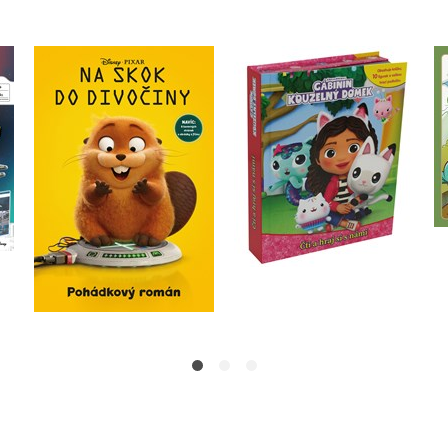
Gábinin kouzelný
™
Na skok do divočiny -
domek - Čti a hraj si s
v
Pohádkový román
námi
Kolektiv
Kolektiv
Do košíku
Do košíku
215 Kč
269 Kč
399 Kč
499 Kč