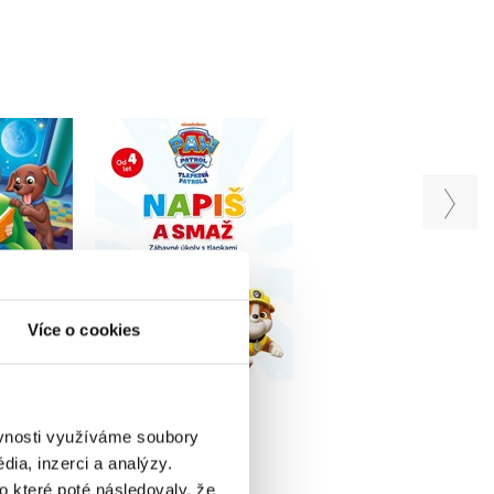
atrola -
Tlapková patrola -
Tlapková patrola 
 tlapkami
Napiš a smaž
Hravá knížka
iv
Kolektiv
Kolektiv
Více o cookies
u
Do košíku
Do košíku
215 Kč
279 Kč
79 Kč
269 Kč
349 Kč
ěvnosti využíváme soubory
ia, inzerci a analýzy.
o které poté následovaly, že