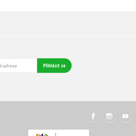
Přihlásit se
á adresa