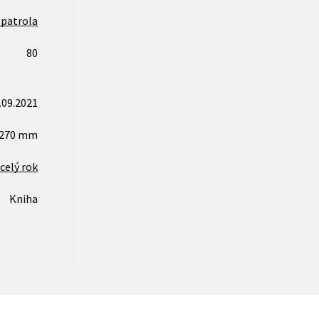
 patrola
80
.09.2021
x270 mm
celý rok
Kniha