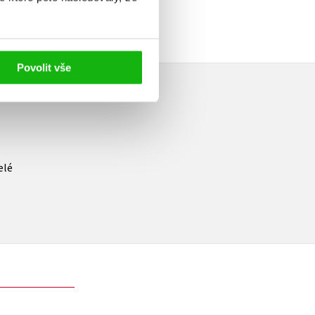
Povolit vše
elé