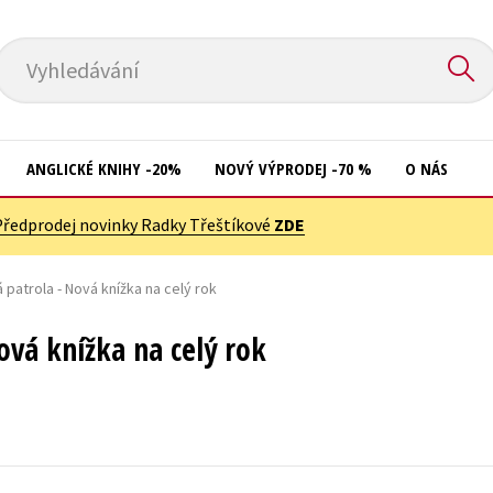
Vyhledávání
ANGLICKÉ KNIHY -20%
NOVÝ VÝPRODEJ -70 %
O NÁS
Předprodej novinky Radky Třeštíkové
ZDE
Přírodní vědy
Křížovky
Společnost, politika
 patrola - Nová knížka na celý rok
Kuchařky
Technika a věda
New Adult
ová knížka na celý rok
Učebnice
Ostatní
Umění a kultura
Počítače
Výchova a pedagogika
Poezie
Young adult