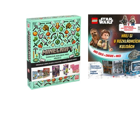
LEGO® Star Wars
Minecraft - Dárková
Han Solo a Chewie 
kolekce pro přežití
akci
Kolektiv
Kolektiv
Do košíku
Do košíku
479 Kč
599 Kč
319 Kč
399 Kč