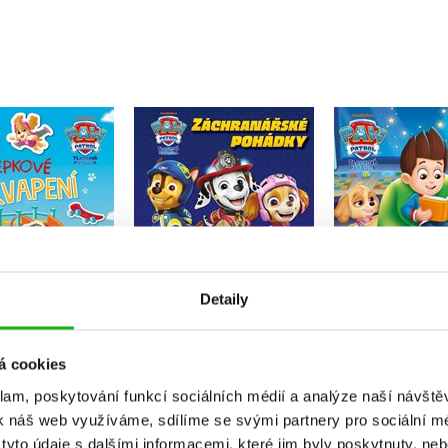
ková patrola -
Tlapková patrola -
Tlapková p
amolepkové
Záchranářské pohádky
Dobrou noc s
překvapení
Kolektiv
Kolekt
Kolektiv
Detaily
Do košíku
Do košík
Do košíku
239 Kč
143 Kč
299 Kč
1
99 Kč
á cookies
249 Kč
klam, poskytování funkcí sociálních médií a analýze naší návšt
k náš web využíváme, sdílíme se svými partnery pro sociální méd
yto údaje s dalšími informacemi, které jim byly poskytnuty, neb