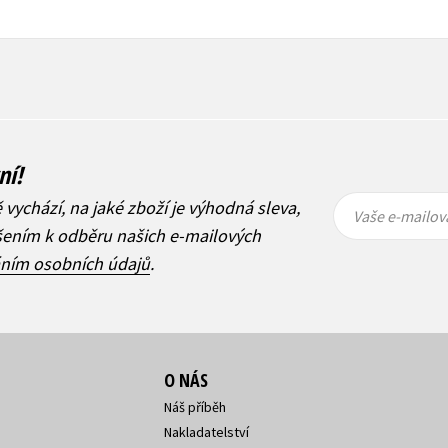
ní!
Vaše e-
Vaše e-
ě vychází, na jaké zboží je výhodná sleva,
mailová
mailová
Vaše e-mailov
adresa
adresa
ášením k odběru našich e-mailových
áním osobních údajů
.
O NÁS
Náš příběh
Nakladatelství