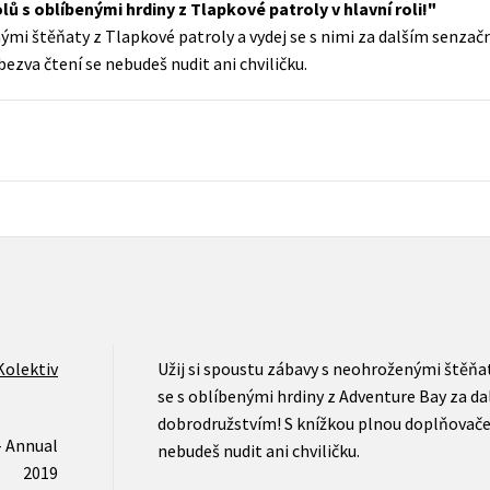
lů s oblíbenými hrdiny z Tlapkové patroly v hlavní roli!
Populárně - naučná pro dospělé
nými štěňaty z Tlapkové patroly a vydej se s nimi za dalším senza
Young adult (SK)
Populárně - naučné pro děti
ezva čtení se nebudeš nudit ani chviličku.
Zahraniční literatura
Předškoláci
Zdraví a životní styl
Příroda a zahrada
šechny tituly
Kolektiv
Užij si spoustu zábavy s neohroženými štěňat
se s oblíbenými hrdiny z Adventure Bay za d
dobrodružstvím! S knížkou plnou doplňovaček
- Annual
nebudeš nudit ani chviličku.
2019