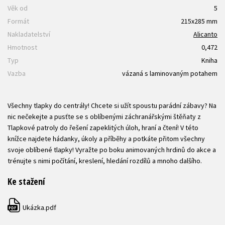
Věk od
5
Formát
215x285 mm
Nakladatelství
Alicanto
Hmotnost
0,472
Typ
Kniha
Vazba
vázaná s laminovaným potahem
Všechny tlapky do centrály! Chcete si užít spoustu parádní zábavy? Na
nic nečekejte a pusťte se s oblíbenými záchranářskými štěňaty z
Tlapkové patroly do řešení zapeklitých úloh, hraní a čtení! V této
knížce najdete hádanky, úkoly a příběhy a potkáte přitom všechny
svoje oblíbené tlapky! Vyražte po boku animovaných hrdinů do akce a
trénujte s nimi počítání, kreslení, hledání rozdílů a mnoho dalšího.
Ke stažení
Ukázka.pdf
PDF