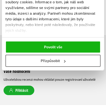
soubory cookies.
Informace o tom, jak náš web
využíváme, sdílíme se svými partnery pro sociální
média, inzerci a analýzy.
Partneři mohou zkombinovat
tyto údaje s dalšími informacemi, které jim byly
poskytnuty, nebo které poté následovaly, že používáte
jejich služby.
HODNOCENÍ ČTENÁŘŮ
Povolit vše
V současné době nejsou vytvořena žádná uživatelská hodnocení.
Přizpůsobit
Vaše hodnocení
Uživatelskou recenzi mohou vkládat pouze registrovaní uživatelé
Přihlásit