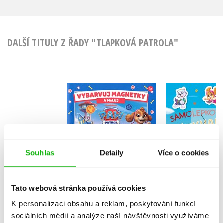
DALŠÍ TITULY Z ŘADY "TLAPKOVÁ PATROLA"
Tlapková p
Tlapková patrola -
Samole
Vybarvuj magnetky
překva
Kolektiv
Kolekt
Souhlas
Detaily
Více o cookies
Tato webová stránka používá cookies
Do košíku
Do košík
K personalizaci obsahu a reklam, poskytování funkcí
183 Kč
229 Kč
199 Kč
2
sociálních médií a analýze naší návštěvnosti využíváme