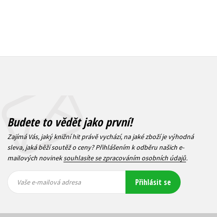
Budete to vědět jako první!
Zajímá Vás, jaký knižní hit právě vychází, na jaké zboží je výhodná
sleva, jaká běží soutěž o ceny? Přihlášením k odběru našich e-
mailových novinek
souhlasíte se zpracováním osobních údajů
.
Vaše e-
Vaše e-
Přihlásit se
mailová
mailová
Vaše e-mailová adresa
adresa
adresa