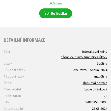
Skladem
Do košíku
DETAILNÍ INFORMACE
Žánr
interaktivní knihy
hádanky, hlavolamy, hry a úkoly
Jazyk
čeština
Původní název
PAW Patrol - Annual 2024
Původní jazyk
angličtina
Řada
Tlapková patrola
Překladatel
Lucie Jiránková
Počet stran
72
EAN
9788025259009
Datum vydání
26.08.2024