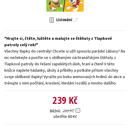
Young adult (SK)
Zahraniční literatura
Zdraví a životní styl
Listování
Všechny tituly
Hrajte si, čtěte, luštěte a malujte se štěňaty z Tlapkové
patroly celý rok!
Všechny tlapky do centrály! Chcete si užít spoustu parádní zábavy? Na
nic nečekejte a pusťte se s oblíbenými záchranářskými štěňaty z
Tlapkové patroly do řešení zapeklitých úloh, hraní a čtení! V této
knížce najdete hádanky, úkoly a příběhy a potkáte přitom všechny
svoje oblíbené tlapky! Vyražte po boku animovaných hrdinů do akce a
trénujte s nimi počítání, kreslení, hledání rozdílů a mnoho dalšího.
239 Kč
299 Kč
Běžně
ušetříte 60 Kč