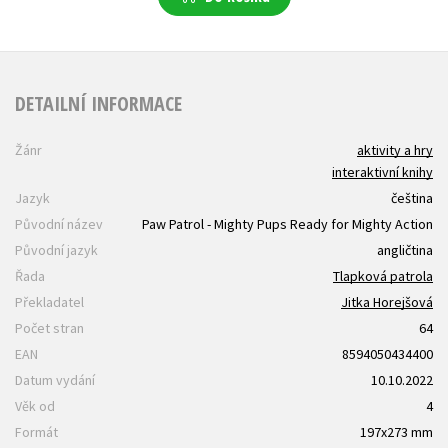
DETAILNÍ INFORMACE
Žánr
aktivity a hry
interaktivní knihy
Jazyk
čeština
Původní název
Paw Patrol - Mighty Pups Ready for Mighty Action
Původní jazyk
angličtina
Řada
Tlapková patrola
Překladatel
Jitka Horejšová
Počet stran
64
EAN
8594050434400
Datum vydání
10.10.2022
Věk od
4
Formát
197x273 mm