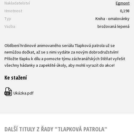
Nakladatelství
Egmont
Hmotnost
0,198
Typ
Kniha - omalovánky
Vazba
brožovaná lepená
Oblíbení hrdinové animovaného seriálu Tlapková patrola už se
nemůžou dočkat, až se s nimi vydáte za novým dobrodružstvím!
Přiložte tlapku k dílu a pomozte týmu záchranářských štěňat vyřešit
všechny hádanky a zapeklité úkoly, aby mohli vyrazit do akce!
Ke stažení
Ukázka.pdf
PDF
DALŠÍ TITULY Z ŘADY "TLAPKOVÁ PATROLA"