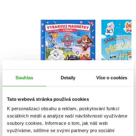
Tlapková p
Tlapková patrola -
Samole
Vybarvuj magnetky
překva
Kolektiv
Kolekt
Souhlas
Detaily
Více o cookies
Do košíku
Do košík
183 Kč
229 Kč
199 Kč
2
Tato webová stránka používá cookies
K personalizaci obsahu a reklam, poskytování funkcí
sociálních médií a analýze naší návštěvnosti využíváme
soubory cookies.
Informace o tom, jak náš web
využíváme, sdílíme se svými partnery pro sociální