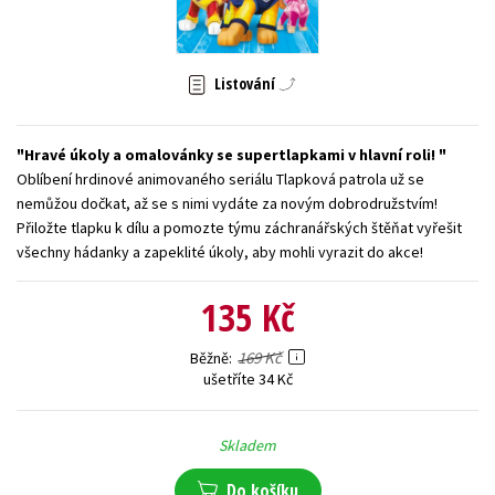
Young adult (SK)
Zahraniční literatura
Zdraví a životní styl
Všechny tituly
Listování
Hravé úkoly a omalovánky se supertlapkami v hlavní roli!
Oblíbení hrdinové animovaného seriálu Tlapková patrola už se
nemůžou dočkat, až se s nimi vydáte za novým dobrodružstvím!
Přiložte tlapku k dílu a pomozte týmu záchranářských štěňat vyřešit
všechny hádanky a zapeklité úkoly, aby mohli vyrazit do akce!
135 Kč
169 Kč
Běžně
ušetříte 34 Kč
Skladem
Do košíku