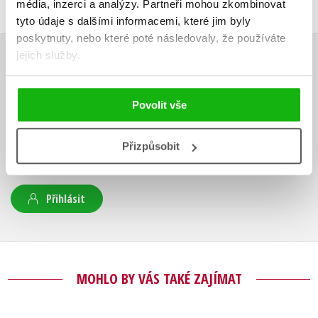
média, inzerci a analýzy.
Partneři mohou zkombinovat
tyto údaje s dalšími informacemi, které jim byly
poskytnuty, nebo které poté následovaly, že používáte
jejich služby.
HODNOCENÍ ČTENÁŘŮ
V současné době nejsou vytvořena žádná uživatelská hodnocení.
Povolit vše
Vaše hodnocení
Přizpůsobit
Uživatelskou recenzi mohou vkládat pouze registrovaní uživatelé
Přihlásit
MOHLO BY VÁS TAKÉ ZAJÍMAT