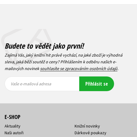
Budete to vědět jako první!
Zajímá Vás, jaký knižní hit právě vychází, na jaké zboží je výhodná
sleva, jaká běží soutěž o ceny? Přihlášením k odběru našich e-
mailových novinek
souhlasíte se zpracováním osobních údajů
.
Vaše e-
Vaše e-
Přihlásit se
mailová
mailová
Vaše e-mailová adresa
adresa
adresa
E-SHOP
Aktuality
Knižní novinky
Naši autoři
Dárkové poukazy