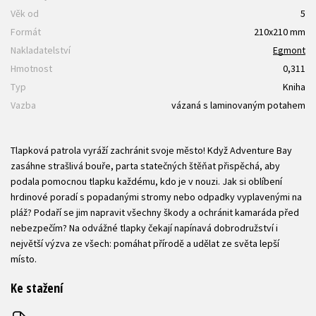
Věk od
5
Formát
210x210 mm
Nakladatelství
Egmont
Hmotnost
0,311
Typ
Kniha
Vazba
vázaná s laminovaným potahem
Tlapková patrola vyráží zachránit svoje město! Když Adventure Bay
zasáhne strašlivá bouře, parta statečných štěňat přispěchá, aby
podala pomocnou tlapku každému, kdo je v nouzi. Jak si oblíbení
hrdinové poradí s popadanými stromy nebo odpadky vyplavenými na
pláž? Podaří se jim napravit všechny škody a ochránit kamaráda před
nebezpečím? Na odvážné tlapky čekají napínavá dobrodružství i
největší výzva ze všech: pomáhat přírodě a udělat ze světa lepší
místo.
Ke stažení