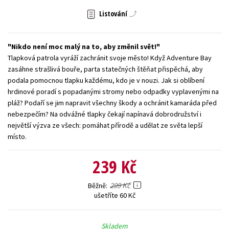
Listování
Young adult (SK)
Zahraniční literatura
Zdraví a životní styl
Všechny tituly
Nikdo není moc malý na to, aby změnil svět!
Tlapková patrola vyráží zachránit svoje město! Když Adventure Bay
zasáhne strašlivá bouře, parta statečných štěňat přispěchá, aby
podala pomocnou tlapku každému, kdo je v nouzi. Jak si oblíbení
hrdinové poradí s popadanými stromy nebo odpadky vyplavenými na
pláž? Podaří se jim napravit všechny škody a ochránit kamaráda před
nebezpečím? Na odvážné tlapky čekají napínavá dobrodružství i
největší výzva ze všech: pomáhat přírodě a udělat ze světa lepší
místo.
239 Kč
299 Kč
Běžně
ušetříte 60 Kč
Skladem