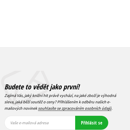
Budete to vědět jako první!
Zajímá Vás, jaký knižní hit právě vychází, na jaké zboží je výhodná
sleva, jaká běží soutěž o ceny? Přihlášením k odběru našich e-
mailových novinek
souhlasíte se zpracováním osobních údajů
.
Vaše e-
Vaše e-
Přihlásit se
mailová
mailová
Vaše e-mailová adresa
adresa
adresa