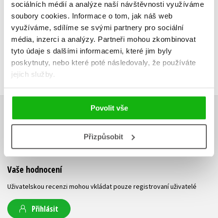
sociálních médií a analýze naší návštěvnosti využíváme
183 Kč
229 Kč
199 Kč
2
soubory cookies.
Informace o tom, jak náš web
využíváme, sdílíme se svými partnery pro sociální
média, inzerci a analýzy.
Partneři mohou zkombinovat
tyto údaje s dalšími informacemi, které jim byly
poskytnuty, nebo které poté následovaly, že používáte
jejich služby.
Povolit vše
HODNOCENÍ ČTENÁŘŮ
Přizpůsobit
V současné době nejsou vytvořena žádná uživatelská hodnocení.
Vaše hodnocení
Uživatelskou recenzi mohou vkládat pouze registrovaní uživatelé
Přihlásit