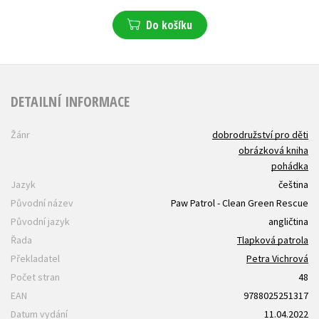
Do košíku
DETAILNÍ INFORMACE
Žánr
dobrodružství pro děti
obrázková kniha
pohádka
Jazyk
čeština
Původní název
Paw Patrol - Clean Green Rescue
Původní jazyk
angličtina
Řada
Tlapková patrola
Překladatel
Petra Vichrová
Počet stran
48
EAN
9788025251317
Datum vydání
11.04.2022