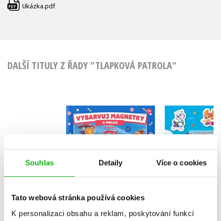
Ukázka.pdf
PDF
DALŠÍ TITULY Z ŘADY "TLAPKOVÁ PATROLA"
Tlapková p
Tlapková patrola -
Samole
Vybarvuj magnetky
překva
Kolektiv
Kolekt
Souhlas
Detaily
Více o cookies
Tato webová stránka používá cookies
Do košíku
K personalizaci obsahu a reklam, poskytování funkcí
Do košík