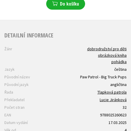
Do košíku
DETAILNÍ INFORMACE
Žánr
dobrodružství pro děti
obrázková kniha
pohádka
Jazyk
čeština
Původní název
Paw Patrol - Big Truck Pups
Původní jazyk
angličtina
Řada
Tlapková patrola
Překladatel
Lucie Jiránková
Počet stran
32
EAN
9788025260623
Datum vydání
17.03.2025
Věk od
4