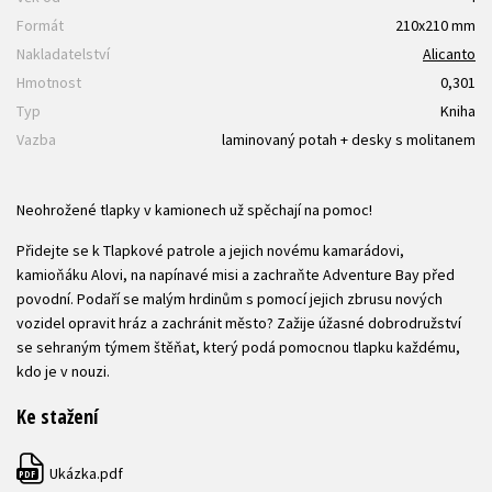
Formát
210x210 mm
Nakladatelství
Alicanto
Hmotnost
0,301
Typ
Kniha
Vazba
laminovaný potah + desky s molitanem
Neohrožené tlapky v kamionech už spěchají na pomoc!
Přidejte se k Tlapkové patrole a jejich novému kamarádovi,
kamioňáku Alovi, na napínavé misi a zachraňte Adventure Bay před
povodní. Podaří se malým hrdinům s pomocí jejich zbrusu nových
vozidel opravit hráz a zachránit město? Zažije úžasné dobrodružství
se sehraným týmem štěňat, který podá pomocnou tlapku každému,
kdo je v nouzi.
Ke stažení
Ukázka.pdf
PDF