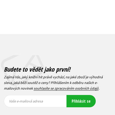
Budete to vědět jako první!
Zajímá Vás, jaký knižní hit právě vychází, na jaké zboží je výhodná
sleva, jaká běží soutěž o ceny? Přihlášením k odběru našich e-
mailových novinek
souhlasíte se zpracováním osobních údajů
.
Vaše e-
Vaše e-
Přihlásit se
mailová
mailová
Vaše e-mailová adresa
adresa
adresa