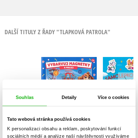
DALŠÍ TITULY Z ŘADY "TLAPKOVÁ PATROLA"
Tlapková p
Tlapková patrola -
Samole
Vybarvuj magnetky
překva
Kolektiv
Kolekt
Souhlas
Detaily
Více o cookies
Tato webová stránka používá cookies
Do košíku
Do košík
K personalizaci obsahu a reklam, poskytování funkcí
183 Kč
229 Kč
199 Kč
sociálních médií a analýze naší návštěvnosti využíváme
2