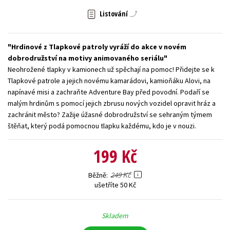
Listování
Young adult (SK)
Zahraniční literatura
Zdraví a životní styl
Všechny tituly
Hrdinové z Tlapkové patroly vyráží do akce v novém
dobrodružství na motivy animovaného seriálu
Neohrožené tlapky v kamionech už spěchají na pomoc! Přidejte se k
Tlapkové patrole a jejich novému kamarádovi, kamioňáku Alovi, na
napínavé misi a zachraňte Adventure Bay před povodní. Podaří se
malým hrdinům s pomocí jejich zbrusu nových vozidel opravit hráz a
zachránit město? Zažije úžasné dobrodružství se sehraným týmem
štěňat, který podá pomocnou tlapku každému, kdo je v nouzi.
199 Kč
249 Kč
Běžně
ušetříte 50 Kč
Skladem