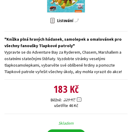
Young adult (SK)
Zahraniční literatura
Zdraví a životní styl
Listování
Všechny tituly
Knížka plná hravých hádanek, samolepek a omalovánek pro
všechny fanoušky Tlapkové patroly
Vypravte se do Adventure Bay za Ryderem, Chasem, Marshallem a
ostatními statečnými štěňaty. Vyzdobte stránky veselými
tlapkosamolepkami, vybarvěte své oblíbené hrdiny a pomozte
Tlapkové patrole vyřešit všechny úkoly, aby mohla vyrazit do akce!
183 Kč
229 Kč
Běžně
ušetříte 46 Kč
Skladem