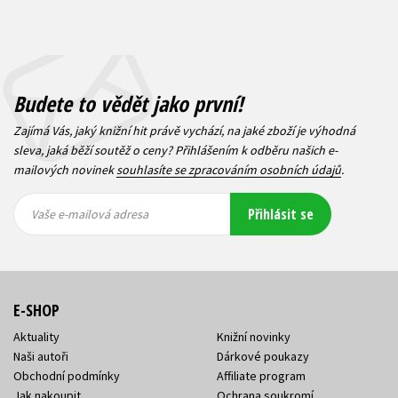
Budete to vědět jako první!
Zajímá Vás, jaký knižní hit právě vychází, na jaké zboží je výhodná
sleva, jaká běží soutěž o ceny? Přihlášením k odběru našich e-
mailových novinek
souhlasíte se zpracováním osobních údajů
.
Vaše e-
Vaše e-
Přihlásit se
mailová
mailová
Vaše e-mailová adresa
adresa
adresa
E-SHOP
Aktuality
Knižní novinky
Naši autoři
Dárkové poukazy
Obchodní podmínky
Affiliate program
Jak nakoupit
Ochrana soukromí