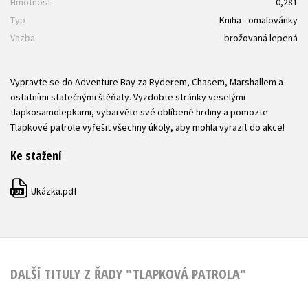
Hmotnost
0,281
Typ
Kniha - omalovánky
Vazba
brožovaná lepená
Vypravte se do Adventure Bay za Ryderem, Chasem, Marshallem a
ostatními statečnými štěňaty. Vyzdobte stránky veselými
tlapkosamolepkami, vybarvěte své oblíbené hrdiny a pomozte
Tlapkové patrole vyřešit všechny úkoly, aby mohla vyrazit do akce!
Ke stažení
Ukázka.pdf
PDF
DALŠÍ TITULY Z ŘADY "TLAPKOVÁ PATROLA"