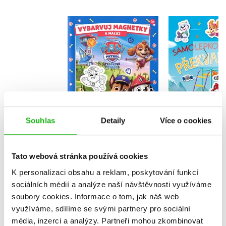
Tlapková p
Tlapková patrola -
Samole
Vybarvuj magnetky
překva
Kolektiv
Kolekt
Souhlas
Detaily
Více o cookies
Do košíku
Do košík
183 Kč
229 Kč
199 Kč
2
Tato webová stránka používá cookies
K personalizaci obsahu a reklam, poskytování funkcí
sociálních médií a analýze naší návštěvnosti využíváme
soubory cookies.
Informace o tom, jak náš web
využíváme, sdílíme se svými partnery pro sociální
média, inzerci a analýzy.
Partneři mohou zkombinovat