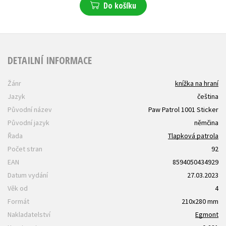
Do košíku
DETAILNÍ INFORMACE
Žánr
knížka na hraní
Jazyk
čeština
Původní název
Paw Patrol 1001 Sticker
Původní jazyk
němčina
Řada
Tlapková patrola
Počet stran
92
EAN
8594050434929
Datum vydání
27.03.2023
Věk od
4
Formát
210x280 mm
Nakladatelství
Egmont