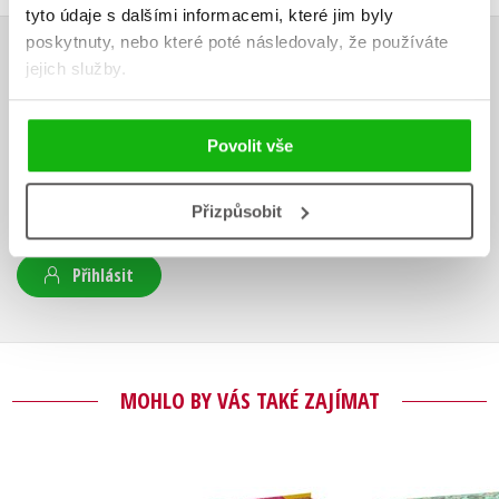
tyto údaje s dalšími informacemi, které jim byly
poskytnuty, nebo které poté následovaly, že používáte
jejich služby.
HODNOCENÍ ČTENÁŘŮ
V současné době nejsou vytvořena žádná uživatelská hodnocení.
Povolit vše
Vaše hodnocení
Přizpůsobit
Uživatelskou recenzi mohou vkládat pouze registrovaní uživatelé
Přihlásit
MOHLO BY VÁS TAKÉ ZAJÍMAT