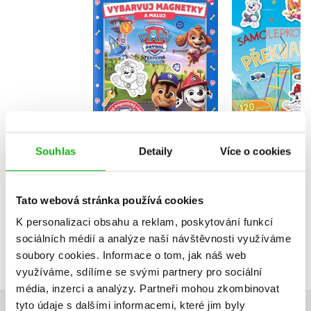
Tlapková p
Tlapková patrola -
Samole
Vybarvuj magnetky
překva
Kolektiv
Kolekt
Do košíku
Do košík
Souhlas
Detaily
Více o cookies
183 Kč
229 Kč
199 Kč
2
Tato webová stránka používá cookies
K personalizaci obsahu a reklam, poskytování funkcí
sociálních médií a analýze naší návštěvnosti využíváme
soubory cookies.
Informace o tom, jak náš web
využíváme, sdílíme se svými partnery pro sociální
média, inzerci a analýzy.
Partneři mohou zkombinovat
tyto údaje s dalšími informacemi, které jim byly