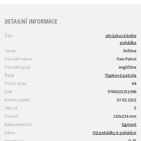
DETAILNÍ INFORMACE
Žánr
obrázková kniha
pohádka
Jazyk
čeština
Původní název
Paw Patrol
Původní jazyk
angličtina
Řada
Tlapková patrola
Počet stran
64
EAN
9788025251096
Datum vydání
07.02.2022
Věk od
5
Formát
163x234 mm
Nakladatelství
Egmont
Edice
Od pohádky k pohádce
Hmotnost
0,25