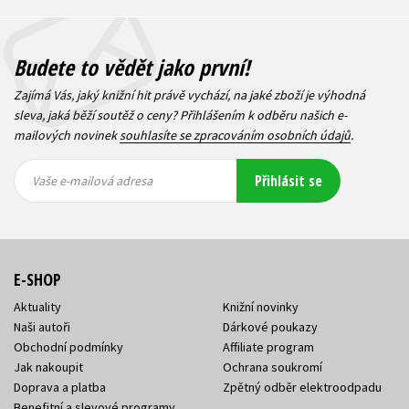
Budete to vědět jako první!
Zajímá Vás, jaký knižní hit právě vychází, na jaké zboží je výhodná
sleva, jaká běží soutěž o ceny? Přihlášením k odběru našich e-
mailových novinek
souhlasíte se zpracováním osobních údajů
.
Vaše e-
Vaše e-
Přihlásit se
mailová
mailová
Vaše e-mailová adresa
adresa
adresa
E-SHOP
Aktuality
Knižní novinky
Naši autoři
Dárkové poukazy
Obchodní podmínky
Affiliate program
Jak nakoupit
Ochrana soukromí
Doprava a platba
Zpětný odběr elektroodpadu
Benefitní a slevové programy