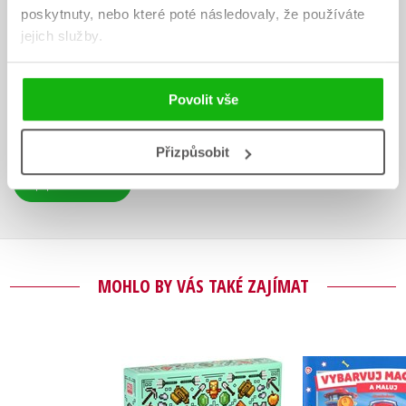
poskytnuty, nebo které poté následovaly, že používáte
HODNOCENÍ ČTENÁŘŮ
jejich služby.
V současné době nejsou vytvořena žádná uživatelská hodnocení.
Povolit vše
Vaše hodnocení
Uživatelskou recenzi mohou vkládat pouze registrovaní uživatelé
Přizpůsobit
Přihlásit
MOHLO BY VÁS TAKÉ ZAJÍMAT
Tlapková p
Minecraft - Dárková
Vybarvuj m