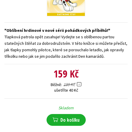
Young adult (SK)
Zahraniční literatura
Zdraví a životní styl
Všechny tituly
Oblíbení hrdinové v nové sérii pohádkových příběhů!
Tlapková patrola opět zasahuje! Vydejte se s oblíbenou partou
statečných štěňat za dobrodružstvím. V této knížce si můžete přečíst,
jak tlapky pomohly pilotce, které se porouchalo letadlo, jak opravily
tříkolku nebo jak se jim podařilo zachránit Den kamarádů.
159 Kč
199 Kč
Běžně
ušetříte 40 Kč
Skladem
Do košíku