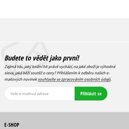
Budete to vědět jako první!
Zajímá Vás, jaký knižní hit právě vychází, na jaké zboží je výhodná
sleva, jaká běží soutěž o ceny? Přihlášením k odběru našich e-
mailových novinek
souhlasíte se zpracováním osobních údajů
.
Vaše e-
Vaše e-
Přihlásit se
mailová
mailová
Vaše e-mailová adresa
adresa
adresa
E-SHOP