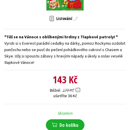
Young adult (SK)
Zahraniční literatura
Zdraví a životní styl
Listování
Všechny tituly
Těš se na Vánoce s oblíbenými hrdiny z Tlapkové patroly!
Vyrob si s Everest parádní cedulky na dárky, pomoz Rockymu ozdobit
punčochu nebo se pusť do pečení pohádkového cukroví s Chasem a
Skye. Užij si spoustu zábavy s hravými nápady a úkoly a oslav veselé
tlapkové Vánoce!
143 Kč
179 Kč
Běžně
ušetříte 36 Kč
Skladem
Do košíku