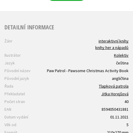
DETAILNÍ INFORMACE
Žánr
interaktivní knihy
knihy her a nápadů
Ilustrátor
Kolektiv
Jazyk
čeština
Původní název
Paw Patrol - Pawsome Christmas Activity Book
Původní jazyk
angličtina
Řada
Tlapková patrola
Překladatel
Jitka Horejšová
Počet stran
40
EAN
8594050431881
Datum vydání
01.11.2021
Věk od
5
Formát
210x270 mm