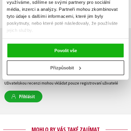
využíváme, sdílíme se svými partnery pro sociální
média, inzerci a analýzy.
Partneři mohou zkombinovat
tyto údaje s dalšími informacemi, které jim byly
poskytnuty, nebo které poté následovaly, že používáte
jejich služby.
HODNOCENÍ ČTENÁŘŮ
Povolit vše
V současné době nejsou vytvořena žádná uživatelská hodnocení.
Přizpůsobit
Vaše hodnocení
Uživatelskou recenzi mohou vkládat pouze registrovaní uživatelé
Přihlásit
MOHLO BY VÁS TAKÉ ZAJÍMAT