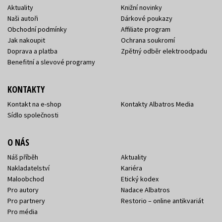
Aktuality
Knižní novinky
Naši autoři
Dárkové poukazy
Obchodní podmínky
Affiliate program
Jak nakoupit
Ochrana soukromí
Doprava a platba
Zpětný odběr elektroodpadu
Benefitní a slevové programy
KONTAKTY
Kontakt na e-shop
Kontakty Albatros Media
Sídlo společnosti
O NÁS
Náš příběh
Aktuality
Nakladatelství
Kariéra
Maloobchod
Etický kodex
Pro autory
Nadace Albatros
Pro partnery
Restorio – online antikvariát
Pro média