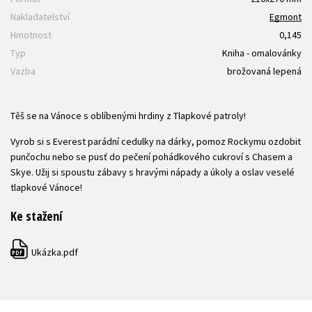
Nakladatelství
Egmont
Hmotnost
0,145
Typ
Kniha - omalovánky
Vazba
brožovaná lepená
Těš se na Vánoce s oblíbenými hrdiny z Tlapkové patroly!
Vyrob si s Everest parádní cedulky na dárky, pomoz Rockymu ozdobit
punčochu nebo se pusť do pečení pohádkového cukroví s Chasem a
Skye. Užij si spoustu zábavy s hravými nápady a úkoly a oslav veselé
tlapkové Vánoce!
Ke stažení
Ukázka.pdf
PDF