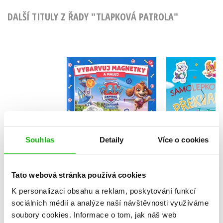
DALŠÍ TITULY Z ŘADY "TLAPKOVÁ PATROLA"
Tlapková p
Tlapková patrola -
Samole
Vybarvuj magnetky
překva
Kolektiv
Kolekt
Souhlas
Detaily
Více o cookies
Do košíku
Do košík
Tato webová stránka používá cookies
183 Kč
229 Kč
199 Kč
2
K personalizaci obsahu a reklam, poskytování funkcí
sociálních médií a analýze naší návštěvnosti využíváme
soubory cookies.
Informace o tom, jak náš web