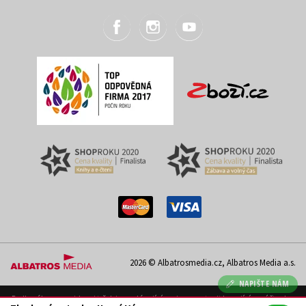
2026 © Albatrosmedia.cz, Albatros Media a.s.
NAPIŠTE NÁM
Podle zákona o evidenci tržeb je prodávající povinen vystavit kupujícímu účtenku.