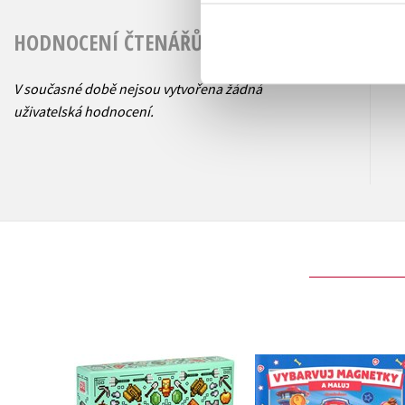
HODNOCENÍ ČTENÁŘŮ
V současné době nejsou vytvořena žádná
uživatelská hodnocení.
Tlapková patrola 
Minecraft - Dárková
Vybarvuj magnetk
kolekce pro přežití