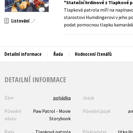
Stateční hrdinové z Tlapkové p
Auto - moto
Tlapková patrola míří na napínavo
Jazyky
Beletrie pro děti
starostovi Humdingerovi v jeho p
Listování
Kalendáře
podat pomocnou tlapku kamarádů
Beletrie pro dospělé
Kariéra a osobní rozvoj
Byznys a ekonomie
Komiks
Detailní informace
Řada
Hodnocení čtenářů
V
DETAILNÍ INFORMACE
Žánr
pohádka
Jazyk
Původní
Paw Patrol - Movie
Původní jazyk
an
název
Storybook
Řada
Tlapková patrola
Překladatel
Jitka H