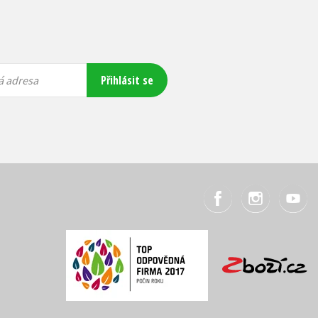
Přihlásit se
á adresa