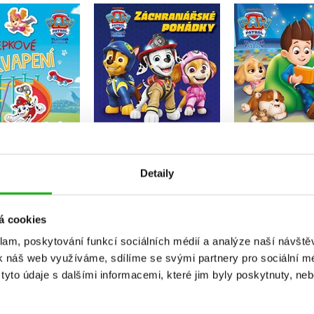
ková patrola -
Tlapková patrola -
Tlapková p
amolepkové
Záchranářské pohádky
Dobrou noc s
překvapení
Kolektiv
Kolekt
Kolektiv
Do košíku
Do košík
Do košíku
Detaily
239 Kč
143 Kč
299 Kč
1
99 Kč
249 Kč
á cookies
klam, poskytování funkcí sociálních médií a analýze naší návšt
k náš web využíváme, sdílíme se svými partnery pro sociální méd
yto údaje s dalšími informacemi, které jim byly poskytnuty, neb