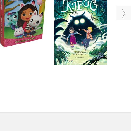
J.K. Rowling
Kolektiv
Do košíku
Do košíku
359 Kč
449 Kč
399 Kč
499 Kč