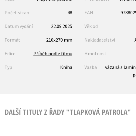
Počet stran
48
EAN
978802
Datum vydání
22.09.2025
Věk od
Formát
210x270 mm
Nakladatelství
Edice
Příběh podle filmu
Hmotnost
Typ
Kniha
Vazba
vázaná s lami
p
DALŠÍ TITULY Z ŘADY "TLAPKOVÁ PATROLA"