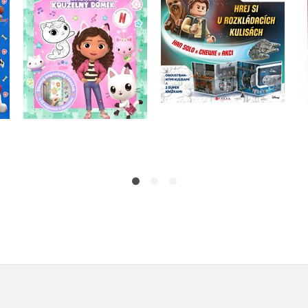
magnetky
akci
Kolektiv
Kolektiv
Do košíku
Do košíku
183 Kč
319 Kč
229 Kč
399 Kč