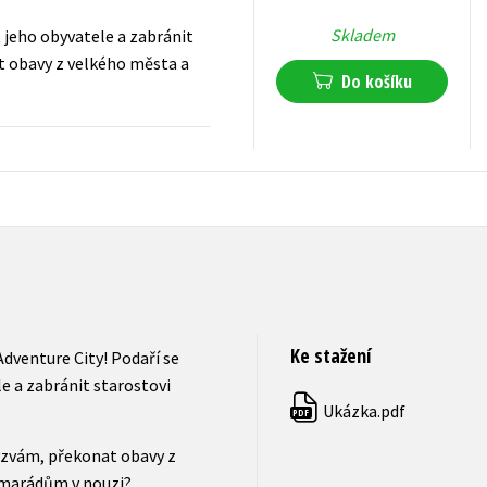
Skladem
 jeho obyvatele a zabránit
t obavy z velkého města a
Do košíku
199
Kč
s DPH
Ke stažení
dventure City! Podaří se
 a zabránit starostovi
Ukázka.pdf
PDF
ýzvám, překonat obavy z
marádům v nouzi?