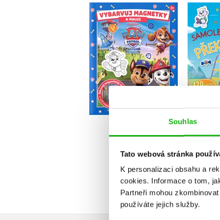
Tlap
Tlapková patrola -
S
Vybarvuj magnetky
Kolektiv
Do košíku
Souhlas
183 Kč
229 Kč
1
Tato webová stránka použív
K personalizaci obsahu a re
cookies.
Informace o tom, ja
Partneři mohou zkombinovat t
používáte jejich služby.