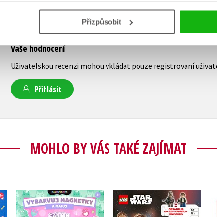
Přizpůsobit
Vaše hodnocení
Uživatelskou recenzi mohou vkládat pouze registrovaní uživat
Přihlásit
MOHLO BY VÁS TAKÉ ZAJÍMAT
Gábinin kouzelný
LEGO® Star Wars™
-
domek - Vybarvuj
Han Solo a Chewie v
y