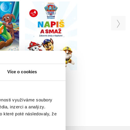
atrola -
Tlapková patrola -
Tlapková patrola 
 tlapkami
Napiš a smaž
Hravá knížka
iv
Kolektiv
Kolektiv
u
Do košíku
Do košíku
Více o cookies
215 Kč
279 Kč
79 Kč
269 Kč
349 Kč
ěvnosti využíváme soubory
ia, inzerci a analýzy.
o které poté následovaly, že