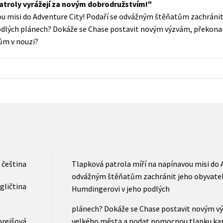
atroly vyrážejí za novým dobrodružstvím!
Populárně - naučná pro dospělé
u misi do Adventure City! Podaří se odvážným štěňatům zachránit
Young adult (SK)
Populárně - naučné pro děti
odlých plánech? Dokáže se Chase postavit novým výzvám, překona
Zahraniční literatura
m v nouzi?
Předškoláci
Zdraví a životní styl
Příroda a zahrada
šechny tituly
čeština
Tlapková patrola míří na napínavou misi do A
odvážným štěňatům zachránit jeho obyvatele
gličtina
Humdingerovi v jeho podlých
plánech? Dokáže se Chase postavit novým v
orejšová
velkého města a podat pomocnou tlapku ka