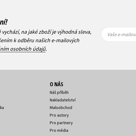
ní!
Vaše e-
Vaše e-
ě vychází, na jaké zboží je výhodná sleva,
mailová
mailová
Vaše e-mailov
adresa
adresa
ášením k odběru našich e-mailových
áním osobních údajů
.
O NÁS
Náš příběh
Nakladatelství
ia
Maloobchod
Pro autory
Pro partnery
Pro média