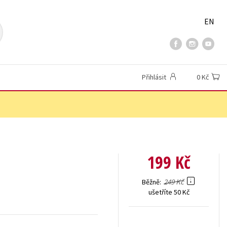
EN
Přihlásit
0 Kč
199 Kč
249 Kč
Běžně
ušetříte 50 Kč